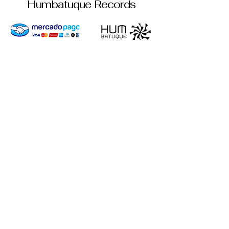
Humbatuque Records
+55 11 930155481
oldrecordsbrasil@gmail.com
Itatiba, SP, Brasil
Política de Privacidade
Declaração de acessibilidade
Política de Envio
Termos e Condições
Política de Reembolso
© 2025 by Humbatuque Records