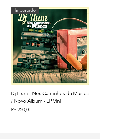
Importado
Importado
Dj Hum - Nos Caminhos da Música
Dj Hum - Alquimia - E
/ Novo Álbum - LP Vinil
Limitada / Colorido (Pu
Preço
Preço
R$ 220,00
R$ 280,00