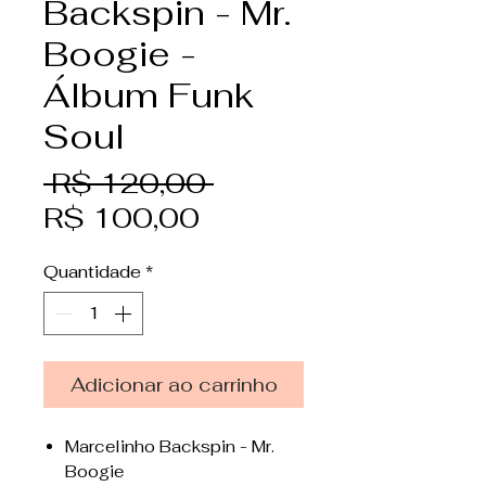
Backspin - Mr.
Boogie -
Álbum Funk
Soul
Preço
 R$ 120,00 
Preço
normal
R$ 100,00
promocional
Quantidade
*
Adicionar ao carrinho
Marcelinho Backspin - Mr.
Boogie